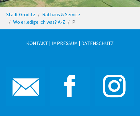
You are here:
Stadt Gröditz
Rathaus & Service
Wo erledige ich was? A-Z
P
KONTAKT
|
IMPRESSUM
|
DATENSCHUTZ