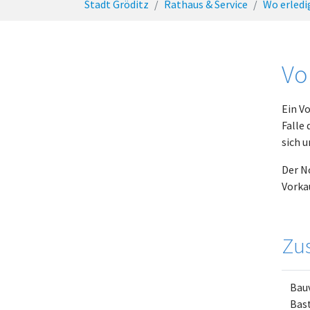
Stadt Gröditz
Rathaus & Service
Wo erledi
Vo
Ein V
Falle
sich 
Der N
Vorka
Zus
Bau
Bast