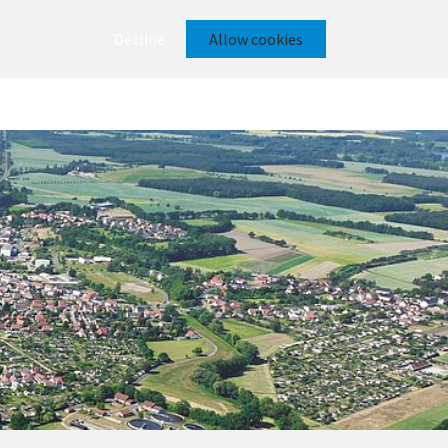
Decline
Allow cookies
eit
Wirtschaft
Breitband ERD