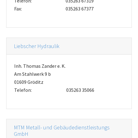
Telefon:
035263 67319
Fax:
035263 67377
Liebscher Hydraulik
Inh. Thomas Zander e. K.
Am Stahlwerk 9 b
01609 Gröditz
Telefon:
035263 35066
MTM Metall- und Gebäudedienstleistungs
GmbH