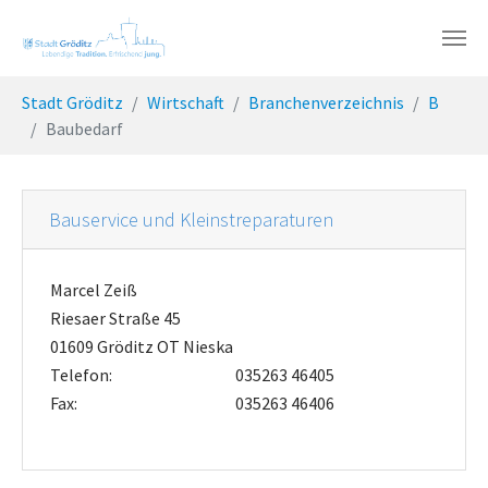
Skip to main content
You are here:
Stadt Gröditz
Wirtschaft
Branchenverzeichnis
B
Baubedarf
Bauservice und Kleinstreparaturen
Marcel Zeiß
Riesaer Straße 45
01609 Gröditz OT Nieska
Telefon:
035263 46405
Fax:
035263 46406