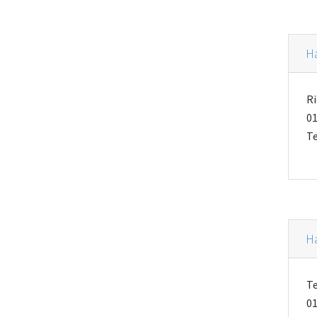
Ha
Ri
01
Te
Ha
T
01