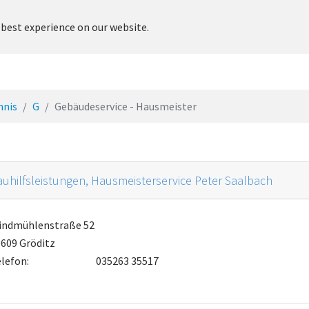
 best experience on our website.
adt
Rathaus & Service
Leben & Soziales
Kultur & Freiz
hnis
G
Gebäudeservice - Hausmeister
uhilfsleistungen, Hausmeisterservice Peter Saalbach
indmühlenstraße 52
609 Gröditz
lefon:
035263 35517