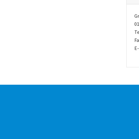
Gr
01
Te
Fa
E-