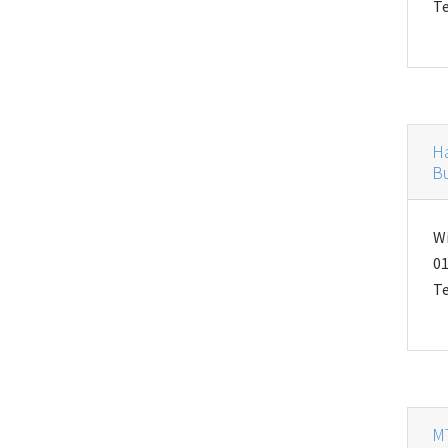
Te
H
B
W
01
Te
M