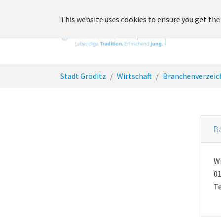
Skip to main content
This website uses cookies to ensure you get the
Unsere St
You are here:
Stadt Gröditz
Wirtschaft
Branchenverzeic
Ba
W
01
Te