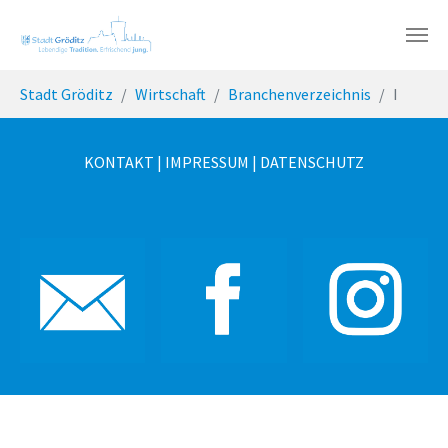
Skip to main content
You are here:
Stadt Gröditz
Wirtschaft
Branchenverzeichnis
I
KONTAKT
|
IMPRESSUM
|
DATENSCHUTZ