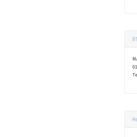
B
M
01
Te
Re