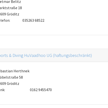
etmar Belitz
arktstraße 18
609 Gröditz
lefon:
035263 68522
ports & Diving HuVaadhoo UG (haftungsbeschränkt)
ebastian Herthnek
öbelstraße 58
609 Gröditz
nk:
0162 9455470