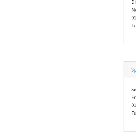
Di
M
01
Te
S
S
Fr
01
Fu