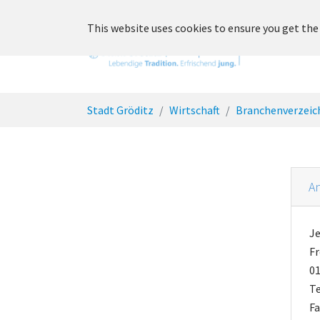
Skip to main content
This website uses cookies to ensure you get the
Unsere St
You are here:
Stadt Gröditz
Wirtschaft
Branchenverzeic
An
J
Fr
01
Te
Fa