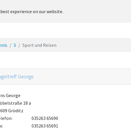
 best experience on our website.
adt
Rathaus & Service
Leben & Soziales
Kultur & Freiz
hnis
S
Sport und Reisen
geltreff George
ens George
öbelstraße 18 a
609 Gröditz
lefon:
035263 65690
x:
035263 65691