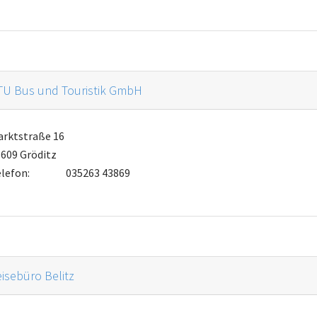
TU Bus und Touristik GmbH
arktstraße 16
609 Gröditz
lefon:
035263 43869
isebüro Belitz