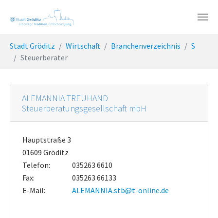
Skip to main content
You are here:
Stadt Gröditz
Wirtschaft
Branchenverzeichnis
S
Steuerberater
ALEMANNIA TREUHAND
Steuerberatungsgesellschaft mbH
Hauptstraße 3
01609 Gröditz
Telefon:
035263 6610
Fax:
035263 66133
E-Mail:
ALEMANNIA.stb@t-online.de