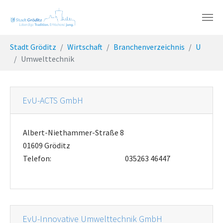
Skip to main content
You are here:
Stadt Gröditz
Wirtschaft
Branchenverzeichnis
U
Umwelttechnik
EvU-ACTS GmbH
Albert-Niethammer-Straße 8
01609 Gröditz
Telefon:
035263 46447
EvU-Innovative Umwelttechnik GmbH