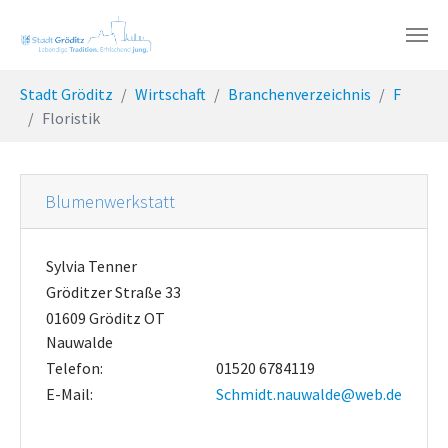
Skip to main content
You are here:
Stadt Gröditz
Wirtschaft
Branchenverzeichnis
F
Floristik
Blumenwerkstatt
Sylvia Tenner
Gröditzer Straße 33
01609 Gröditz OT
Nauwalde
Telefon:
01520 6784119
E-Mail:
Schmidt.nauwalde@web.de